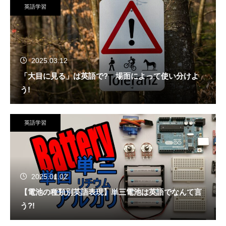
英語学習
2025.03.12
「大目に見る」は英語で? 場面によって使い分けよ
う!
英語学習
2025.01.02
【電池の種類別英語表現】単三電池は英語でなんて言
う?!