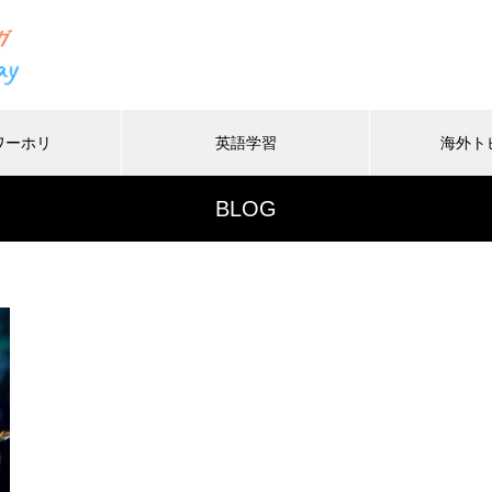
ワーホリ
英語学習
海外ト
/home/xs116451/ayuciel.com/public_html/wp-conten
37
BLOG
/home/xs116451/ayuciel.com/public_html/wp-content/