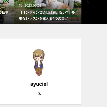
2023.05.05
2023.01.
自転車
【オンライン英会話は続かない?】憂
【おうち英語
鬱なレッスンを変える4つのコツ
失敗しても諦
ayuciel