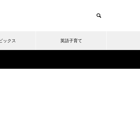
ピックス
英語子育て
t/themes/muum_tcd085/functions/menu.php
themes/muum_tcd085/functions/menu.php