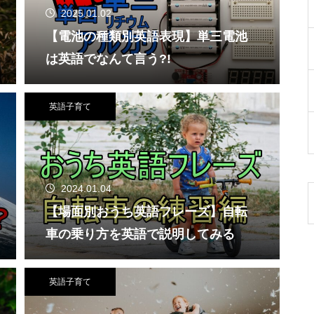
2025.01.02
【電池の種類別英語表現】単三電池
は英語でなんて言う?!
英語子育て
2024.01.04
【場面別おうち英語フレーズ】自転
車の乗り方を英語で説明してみる
英語子育て