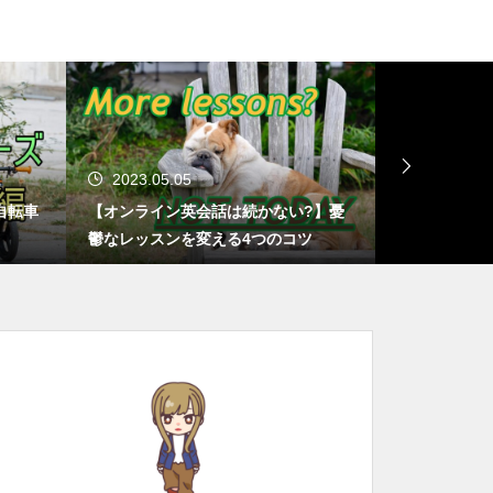
2023.01.04
2022.11
?】憂
【おうち英語に挫折しそうな方必見】
子どもと一
ツ
失敗しても諦めない理由がある
トナカイ】