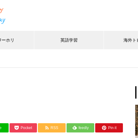
ワーホリ
英語学習
海外ト
/home/xs116451/ayuciel.com/public_html/wp-conten
37
/home/xs116451/ayuciel.com/public_html/wp-content/
e
Pocket
RSS
feedly
Pin it