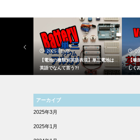
2024.01.04
2
現】単三電池は
【場面別おうち英語フレーズ】火山の
【場
しくみを英語で説明してみる
の乗
アーカイブ
2025年3月
2025年1月