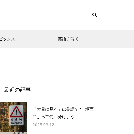
ピックス
英語子育て
t/themes/muum_tcd085/functions/menu.php
themes/muum_tcd085/functions/menu.php
最近の記事
「大目に見る」は英語で? 場面
によって使い分けよう!
2025.03.12