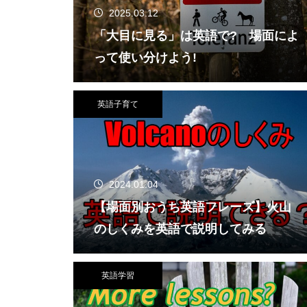
2025.03.12
「大目に見る」は英語で? 場面によ
って使い分けよう!
英語子育て
2024.01.04
【場面別おうち英語フレーズ】火山
のしくみを英語で説明してみる
英語学習