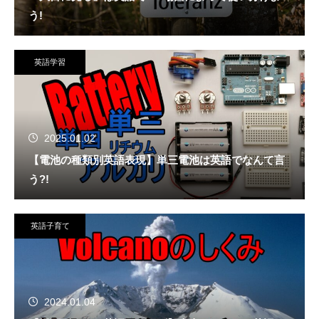
う!
英語学習
2025.01.02
【電池の種類別英語表現】単三電池は英語でなんて言
う?!
英語子育て
2024.01.04