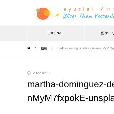
TOP PAGE
留学・
Warning
投稿
martha-dominguez-de-gouveia-nMyM7fx
Warning
48
2022.02.11
martha-dominguez-de
nMyM7fxpokE-unspla