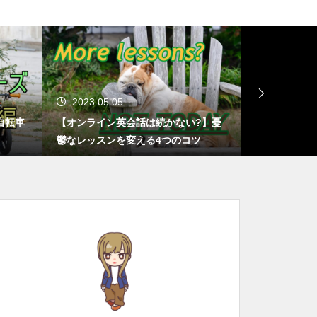
2023.05.05
2023.01.
自転車
【オンライン英会話は続かない?】憂
【おうち英語
鬱なレッスンを変える4つのコツ
失敗しても諦