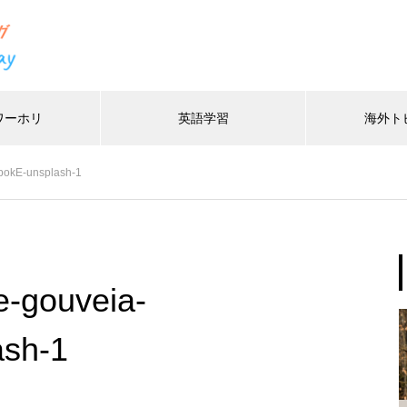
ワーホリ
英語学習
海外ト
/home/xs116451/ayuciel.com/public_html/wp-conten
37
pokE-unsplash-1
/home/xs116451/ayuciel.com/public_html/wp-content/
-gouveia-
sh-1