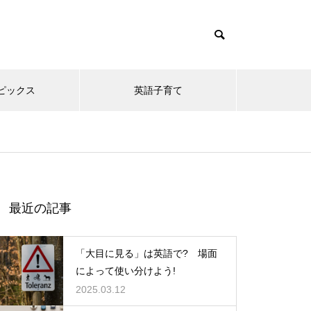
ピックス
英語子育て
t/themes/muum_tcd085/functions/menu.php
themes/muum_tcd085/functions/menu.php
最近の記事
「大目に見る」は英語で? 場面
によって使い分けよう!
2025.03.12