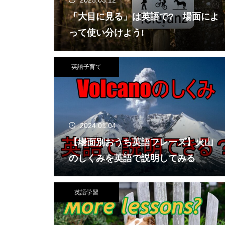
2025.03.12
「大目に見る」は英語で? 場面によ
って使い分けよう!
英語子育て
2024.01.04
【場面別おうち英語フレーズ】火山
のしくみを英語で説明してみる
英語学習